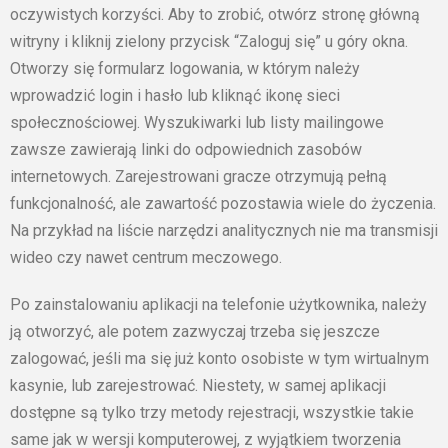
oczywistych korzyści. Aby to zrobić, otwórz stronę główną
witryny i kliknij zielony przycisk “Zaloguj się” u góry okna.
Otworzy się formularz logowania, w którym należy
wprowadzić login i hasło lub kliknąć ikonę sieci
społecznościowej. Wyszukiwarki lub listy mailingowe
zawsze zawierają linki do odpowiednich zasobów
internetowych. Zarejestrowani gracze otrzymują pełną
funkcjonalność, ale zawartość pozostawia wiele do życzenia.
Na przykład na liście narzędzi analitycznych nie ma transmisji
wideo czy nawet centrum meczowego.
Po zainstalowaniu aplikacji na telefonie użytkownika, należy
ją otworzyć, ale potem zazwyczaj trzeba się jeszcze
zalogować, jeśli ma się już konto osobiste w tym wirtualnym
kasynie, lub zarejestrować. Niestety, w samej aplikacji
dostępne są tylko trzy metody rejestracji, wszystkie takie
same jak w wersji komputerowej, z wyjątkiem tworzenia