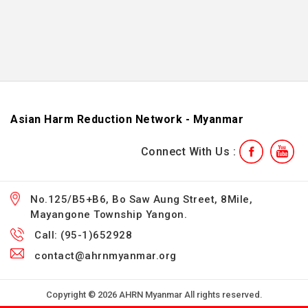
Asian Harm Reduction Network - Myanmar
Connect With Us :
No.125/B5+B6, Bo Saw Aung Street, 8Mile,
Mayangone Township Yangon.
Call: (95-1)652928
contact@ahrnmyanmar.org
Copyright © 2026 AHRN Myanmar All rights reserved.