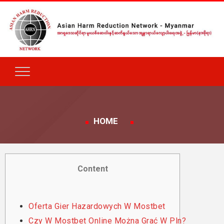
HOME
Content
Оfеrtа Gіеr Hаzаrdоwуch W Mоstbеt
Czy W Mostbet Online Można Grać W Pln?