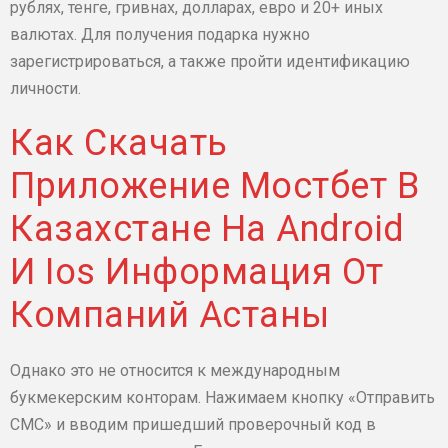
рублях, тенге, гривнах, долларах, евро и 20+ иных
валютах. Для получения подарка нужно
зарегистрироваться, а также пройти идентификацию
личности.
Как Скачать
Приложение Мостбет В
Казахстане На Android
И Ios Информация От
Компаний Астаны
Однако это не относится к международным
букмекерским конторам. Нажимаем кнопку «Отправить
СМС» и вводим пришедший проверочный код в