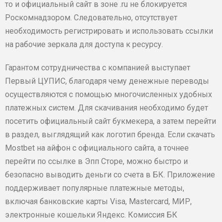
то и официальный сайт в зоне .ru не блокируется
Роскомнадзором. Следовательно, отсутствует
необходимость регистрировать и использовать ссылки
на рабочие зеркала для доступа к ресурсу.
Гарантом сотрудничества с компанией выступает
Первый ЦУПИС, благодаря чему денежные переводы
осуществляются с помощью многочисленных удобных
платежных систем. Для скачивания необходимо будет
посетить официальный сайт букмекера, а затем перейти
в раздел, выглядящий как логотип бренда. Если скачать
Mostbet на айфон с официального сайта, а точнее
перейти по ссылке в Эпп Сторе, можно быстро и
безопасно выводить деньги со счета в БК. Приложение
поддерживает популярные платежные методы,
включая банковские карты Visa, Mastercard, МИР,
электронные кошельки Яндекс. Комиссия БК