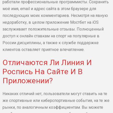
работали профессиональные программисты. Сохранить
моё имя, email и адрес сайта в этом браузере для
последующих моих комментариев. Несмотря на явную
недоработку, в целом приложение Мостбет на iOS
заслуживает положительные отзывы. Полноценный
доступ к онлайн ставкам на спорт на популярные в
России дисциплины, а также к службе поддержке
клиентов оставляет приятное впечатление.
Отличаются Ли Линия И
Роспись На Сайте И В
Приложении?
Никаких отличий нет, пользователи могут ставить на те
же спортивные или киберспортивные события, на те же
рынки, по аналогичным коэффициентам. Вы можете