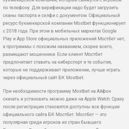
по телефону. Для верификации надо будет загрузить
сканы паспорта и селфи с документом. Официальный
ресурс букмекерской компании Mostbet функционирует
с 2018 года. При этом в мобильных маркетах Google
Play и App Store официальных приложений Мостбет нет,
а программы с похожим названием, скорее всего,
размещают мошенники. Если клиент Мостбет
предпочитает ставить на киберспорт и те события,
которые не поддерживает приложение, лучше играть
через официальный сайт БК Mostbet.
При необходимости программу Mostbet на Айфон
скачать и установить можно даже на Apple Watch. Сразу
после регистрации становятся доступны все функции
официального сайта БК Мостбет. Мостбет — это
популярная среди игроков из стран бывшего