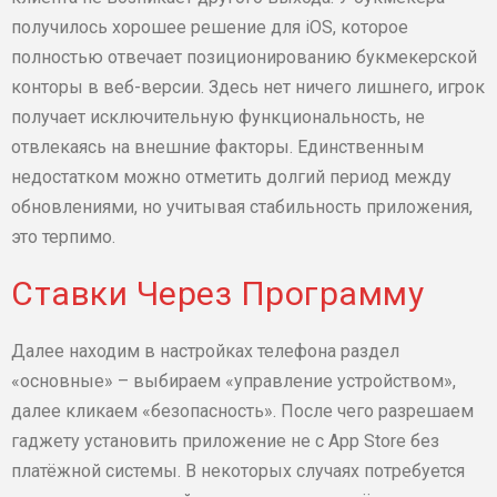
получилось хорошее решение для iOS, которое
полностью отвечает позиционированию букмекерской
конторы в веб-версии. Здесь нет ничего лишнего, игрок
получает исключительную функциональность, не
отвлекаясь на внешние факторы. Единственным
недостатком можно отметить долгий период между
обновлениями, но учитывая стабильность приложения,
это терпимо.
Ставки Через Программу
Далее находим в настройках телефона раздел
«основные» – выбираем «управление устройством»,
далее кликаем «безопасность». После чего разрешаем
гаджету установить приложение не с App Store без
платёжной системы. В некоторых случаях потребуется