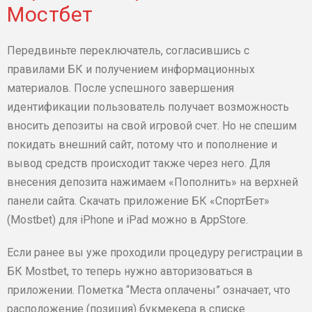
Мостбет
Передвиньте переключатель, согласившись с
правилами БК и получением информационных
материалов. После успешного завершения
идентификации пользователь получает возможность
вносить депозиты на свой игровой счет. Но не спешим
покидать внешний сайт, потому что и пополнение и
вывод средств происходит также через него. Для
внесения депозита нажимаем «Пополнить» на верхней
панели сайта. Скачать приложение БК «СпортБет»
(Mostbet) для iPhone и iPad можно в AppStore.
Если ранее вы уже проходили процедуру регистрации в
БК Mostbet, то теперь нужно авторизоваться в
приложении. Пометка “Места оплачены” означает, что
расположение (позиция) букмекера в списке