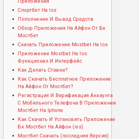
Приложения
Спортбет На Ios
Пополнение И Вывод Средств
Обзор Приложения На Айфон От Бк
Мостбет
Скачать Приложение Mostbet На Ios
Приложение Mostbet На Ios:
Функционал И Интерфейс
Как Делать Ставки?
Как Скачать Бесплатное Приложение
На Айфон От Мостбет?
Регистрация И Верификация Аккаунта
С Мобильного Телефона В Приложении
Мостбет На Iphone
Как Скачать И Установить Приложение
Бк Мостбет На Айфон (ios)
Мостбет Скачать (последняя Версия)