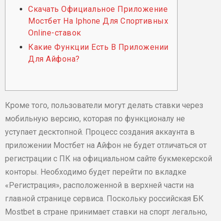
Скачать Официальное Приложение
Мостбет На Iphone Для Спортивных
Online-ставок
Какие Функции Есть В Приложении
Для Айфона?
Кроме того, пользователи могут делать ставки через
мобильную версию, которая по функционалу не
уступает десктопной. Процесс создания аккаунта в
приложении Мостбет на Айфон не будет отличаться от
регистрации с ПК на официальном сайте букмекерской
конторы. Необходимо будет перейти по вкладке
«Регистрация», расположенной в верхней части на
главной странице сервиса. Поскольку российская БК
Mostbet в стране принимает ставки на спорт легально,