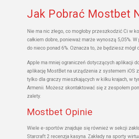
Jak Pobrać Mostbet 
Nie ma nic złego, co mogłoby przeszkodzić Ci w k
całkiem dobre, ponieważ marże wynoszą 5,05%. W 
do nieco ponad 6%. Oznacza to, że będziesz mógł dob
Apple ma mniej ograniczeń dotyczących aplikacji 
aplikację MostBet na urządzenia z systemem iOS z 
tylko dla graczy mieszkających w kilku krajach, w ty
Armenii. Możesz skontaktować się z zespołem pomo
zalety.
Mostbet Opinie
Wiele e-sportów znajduje się również w sekcji zakła
Starcraft 2 recenzja kasyna. Zakłady na sporty wi