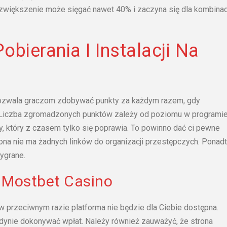
 zwiększenie może sięgać nawet 40% i zaczyna się dla kombinac
bierania I Instalacji Na
 pozwala graczom zdobywać punkty za każdym razem, gdy
 Liczba zgromadzonych punktów zależy od poziomu w programi
 który z czasem tylko się poprawia. To powinno dać ci pewne
ona nie ma żadnych linków do organizacji przestępczych. Ponad
ygrane.
 Mostbet Casino
 przeciwnym razie platforma nie będzie dla Ciebie dostępna.
edynie dokonywać wpłat. Należy również zauważyć, że strona