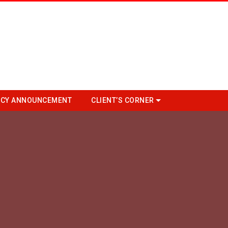
CY ANNOUNCEMENT
CLIENT’S CORNER