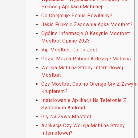
Pomocą Aplikacji Mobilnej
Co Obejmuje Bonus Powitalny?
Jakie Funkcje Zapewnia Apka Mostbet?
Ogólne Informacje O Kasynie Mostbet:
Mostbet Opinie 2023
Vip Mostbet: Co To Jest
Gdzie Można Pobrać Aplikację Mobilną
Wersja Mobilna Strony Internetowej
Mostbet
Czy Mostbet Casino Oferuje Gry Z Żywym
Krupierem?
Instalowanie Aplikacji Na Telefonie Z
Systemem Android
Gry Na Żywo Mostbet
Aplikacja Czy Wersja Mobilna Strony
Internetowej?