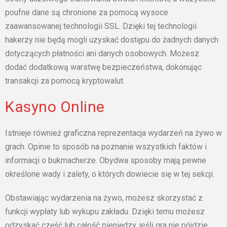
poufne dane są chronione za pomocą wysoce
zaawansowanej technologii SSL. Dzięki tej technologii
hakerzy nie będą mogli uzyskać dostępu do żadnych danych
dotyczących płatności ani danych osobowych. Możesz
dodać dodatkową warstwę bezpieczeństwa, dokonując
transakcji za pomocą kryptowalut.
Kasyno Online
Istnieje również graficzna reprezentacja wydarzeń na żywo w
grach. Opinie to sposób na poznanie wszystkich faktów i
informacji o bukmacherze. Obydwa sposoby mają pewne
określone wady i zalety, o których dowiecie się w tej sekcji.
Obstawiając wydarzenia na żywo, możesz skorzystać z
funkcji wypłaty lub wykupu zakładu. Dzięki temu możesz
odzyskać część lub całość pieniędzy, jeśli gra nie pójdzie