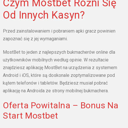
Czym Mostbet Różni Się
Od Innych Kasyn?
Przed zainstalowaniem i pobraniem apki gracz powinien
zapoznać się z jej wymaganiami.
MostBet to jeden z najlepszych bukmacherów online dla
użytkowników mobilnych według opinie. W rezultacie
znajdziesz aplikację MostBet na urządzenia z systemem
Android i iOS, które są doskonale zoptymalizowane pod
kątem telefonów i tabletów. Będziesz musiał pobrać
aplikację na Androida ze strony mobilnej bukmachera.
Oferta Powitalna – Bonus Na
Start Mostbet