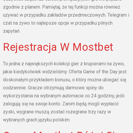
zgodnie z planem. Pamiętaj, że tej funkcji można również
używać w przypadku zakładów przedmeczowych. Telegram i
czat na żywo to najlepsze opcje w przypadku pilnych
zapytań.
Rejestracja W Mostbet
To jedna z największych kolekcji gier z krupierami na żywo,
jakie kiedykolwiek widzieliśmy. Oferta Game of the Day jest
doskonałym przykładem bonusu, o który można ubiegać się
codziennie. Gracze otrzymują darmowe spiny do
wykorzystania na wybranym automacie co 24 godziny, jeśli
zalogują się na swoje konto. Zanim będą mogli wypłacić
zyski, wygrane muszą zostać rozegrane trzy razy w
wybranych grach języku polskim.