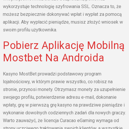
wykorzystuje technologię szyfrowania SSL. Oznacza to, że
możesz bezpiecznie dokonywać wpłat i wypłat za pomocą
aplikacji. Aby wypłacić pieniądze, musisz złożyć wniosek w
swoim profilu użytkownika.
Pobierz Aplikację Mobilną
Mostbet Na Androida
Kasyno MostBet prowadzi podstawowy program
lojalnościowy, w którym prawie wszystko, co robisz na
stronie, przynosi monety. Otrzymasz monety za uzupełnienie
swojego profilu, potwierdzenie adresu e-mail, dokonanie
wpłaty, grę w pierwszą grę kasyno na prawdziwe pieniądze i
wykonanie dowolnych codziennych zadań dla nowych graczy.
Warto zauważyć, że licencja Curacao eGaming wymaga od
strony uczciwego traktowania swoich klientów, a wszystkie