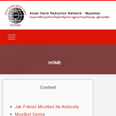
HOME
Content
Jak Pobrać Mostbet Na Androida
Mostbet Opinie