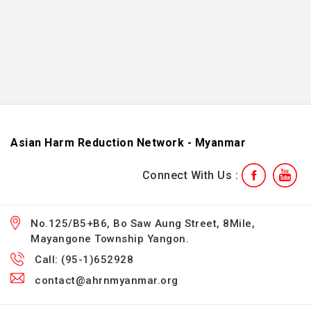
Asian Harm Reduction Network - Myanmar
Connect With Us :
No.125/B5+B6, Bo Saw Aung Street, 8Mile,
Mayangone Township Yangon.
Call: (95-1)652928
contact@ahrnmyanmar.org