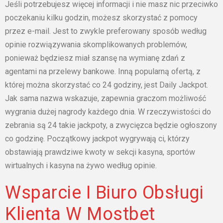
Jeśli potrzebujesz więcej informacji i nie masz nic przeciwko
poczekaniu kilku godzin, możesz skorzystać z pomocy
przez e-mail. Jest to zwykle preferowany sposób według
opinie rozwiązywania skomplikowanych problemów,
ponieważ będziesz miał szansę na wymianę zdań z
agentami na przelewy bankowe. Inną popularną ofertą, z
której można skorzystać co 24 godziny, jest Daily Jackpot.
Jak sama nazwa wskazuje, zapewnia graczom możliwość
wygrania dużej nagrody każdego dnia. W rzeczywistości do
zebrania są 24 takie jackpoty, a zwycięzca będzie ogłoszony
co godzinę. Początkowy jackpot wygrywają ci, którzy
obstawiają prawdziwe kwoty w sekcji kasyna, sportów
wirtualnych i kasyna na żywo według opinie.
Wsparcie I Biuro Obsługi
Klienta W Mostbet