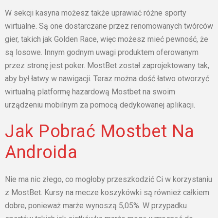
W sekcji kasyna możesz także uprawiać różne sporty
wirtualne. Są one dostarczane przez renomowanych twórców
gier, takich jak Golden Race, więc możesz mieć pewność, że
są losowe. Innym godnym uwagi produktem oferowanym
przez stronę jest poker. MostBet został zaprojektowany tak,
aby był łatwy w nawigacji. Teraz można dość łatwo otworzyć
wirtualną platformę hazardową Mostbet na swoim
urządzeniu mobilnym za pomocą dedykowanej aplikacji.
Jak Pobrać Mostbet Na
Androida
Nie ma nic złego, co mogłoby przeszkodzić Ci w korzystaniu
z MostBet. Kursy na mecze koszykówki są również całkiem
dobre, ponieważ marże wynoszą 5,05%. W przypadku