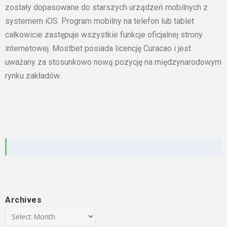
zostały dopasowane do starszych urządzeń mobilnych z
systemem iOS. Program mobilny na telefon lub tablet
całkowicie zastępuje wszystkie funkcje oficjalnej strony
internetowej. Mostbet posiada licencję Curacao i jest
uważany za stosunkowo nową pozycję na międzynarodowym
rynku zakładów.
Archives