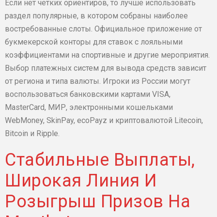
Если нет четких ориентиров, то лучше использовать
раздел популярные, в котором собраны наиболее
востребованные слоты. Официальное приложение от
букмекерской конторы для ставок с лояльными
коэффициентами на спортивные и другие мероприятия.
Выбор платежных систем для вывода средств зависит
от региона и типа валюты. Игроки из России могут
воспользоваться банковскими картами VISA,
MasterCard, МИР, электронными кошельками
WebMoney, SkinPay, ecoPayz и криптовалютой Litecoin,
Bitcoin и Ripple.
Стабильные Выплаты,
Широкая Линия И
Розыгрыш Призов На