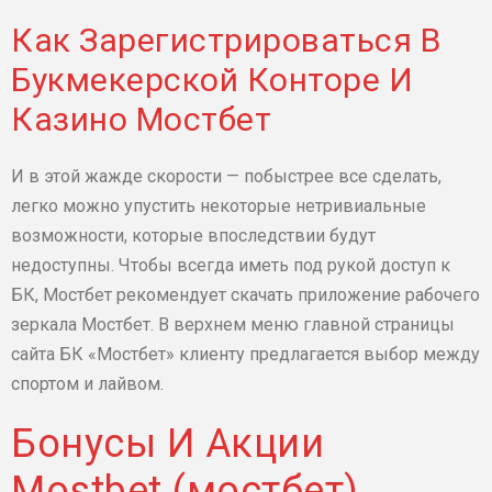
Как Зарегистрироваться В
Букмекерской Конторе И
Казино Мостбет
И в этой жажде скорости — побыстрее все сделать,
легко можно упустить некоторые нетривиальные
возможности, которые впоследствии будут
недоступны. Чтобы всегда иметь под рукой доступ к
БК, Мостбет рекомендует скачать приложение рабочего
зеркала Мостбет. В верхнем меню главной страницы
сайта БК «Мостбет» клиенту предлагается выбор между
спортом и лайвом.
Бонусы И Акции
Mostbet (мостбет)