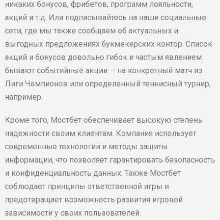
никаких бонусов, фрибетов, программ лояльности,
акций и т.д. Или подписывайтесь на наши социальные
сети, где мы также сообщаем об актуальных и
выгодных предложениях букмекерских контор. Список
акций и бонусов довольно гибок и частым явлением
бывают событийные акции — на конкретный матч из
Лиги Чемпионов или определенный теннисный турнир,
например.
Кроме того, Мостбет обеспечивает высокую степень
надежности своим клиентам. Компания использует
современные технологии и методы защиты
информации, что позволяет гарантировать безопасность
и конфиденциальность данных. Также Мостбет
соблюдает принципы ответственной игры и
предотвращает возможность развития игровой
зависимости у своих пользователей.