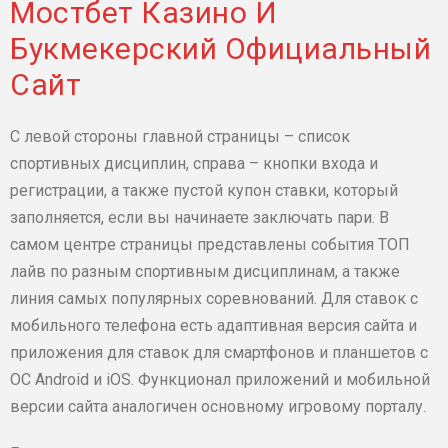
Мостбет Казино И
Букмекерский Официальный
Сайт
С левой стороны главной страницы – список
спортивных дисциплин, справа – кнопки входа и
регистрации, а также пустой купон ставки, который
заполняется, если вы начинаете заключать пари. В
самом центре страницы представлены события ТОП
лайв по разным спортивным дисциплинам, а также
линия самых популярных соревнований. Для ставок с
мобильного телефона есть адаптивная версия сайта и
приложения для ставок для смартфонов и планшетов с
ОС Android и iOS. Функционал приложений и мобильной
версии сайта аналогичен основному игровому порталу.