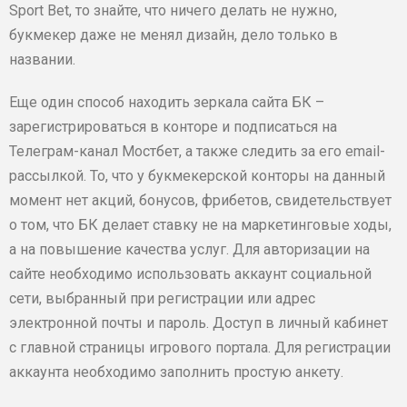
Sport Bet, то знайте, что ничего делать не нужно,
букмекер даже не менял дизайн, дело только в
названии.
Еще один способ находить зеркала сайта БК –
зарегистрироваться в конторе и подписаться на
Телеграм-канал Мостбет, а также следить за его email-
рассылкой. То, что у букмекерской конторы на данный
момент нет акций, бонусов, фрибетов, свидетельствует
о том, что БК делает ставку не на маркетинговые ходы,
а на повышение качества услуг. Для авторизации на
сайте необходимо использовать аккаунт социальной
сети, выбранный при регистрации или адрес
электронной почты и пароль. Доступ в личный кабинет
с главной страницы игрового портала. Для регистрации
аккаунта необходимо заполнить простую анкету.