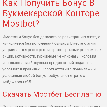
Как Получить Бонус В
Букмекерской Конторе
Mostbet?
Имеется и бонус без депозита за регистрацию счета, он
начисляется без пополнений баланса. Вместе с этим
устраиваются розыгрыши, краткосрочные рекламные
акции, активности, турнирные чемпионаты. Условия
использования бонусных предложений поданы в
условиях и правилах. В соответствии с правилами и
условиями любой бонус требуется отыграть с
вейджером х35.
Скачать Мостбет Бесплатно
После выполнения условий подарки будут начислены