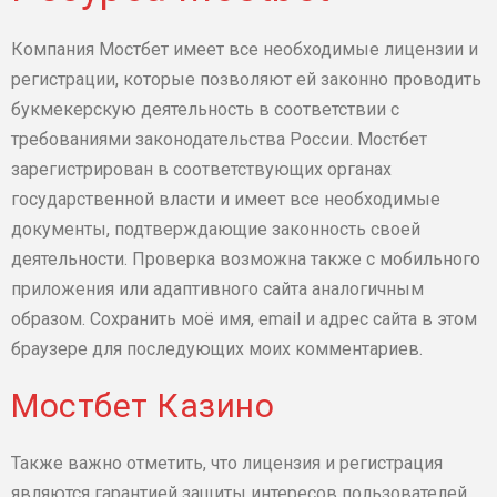
Компания Мостбет имеет все необходимые лицензии и
регистрации, которые позволяют ей законно проводить
букмекерскую деятельность в соответствии с
требованиями законодательства России. Мостбет
зарегистрирован в соответствующих органах
государственной власти и имеет все необходимые
документы, подтверждающие законность своей
деятельности. Проверка возможна также с мобильного
приложения или адаптивного сайта аналогичным
образом. Сохранить моё имя, email и адрес сайта в этом
браузере для последующих моих комментариев.
Мостбет Казино
Также важно отметить, что лицензия и регистрация
являются гарантией защиты интересов пользователей.