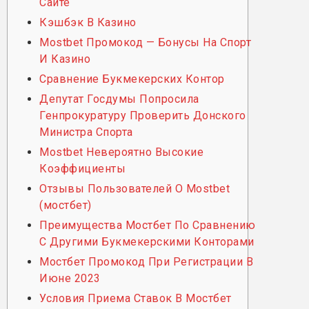
Сайте
Кэшбэк В Казино
Mostbet Промокод — Бонусы На Спорт
И Казино
Сравнение Букмекерских Контор
Депутат Госдумы Попросила
Генпрокуратуру Проверить Донского
Министра Спорта
Mostbet Невероятно Высокие
Коэффициенты
Отзывы Пользователей О Mostbet
(мостбет)
Преимущества Мостбет По Сравнению
С Другими Букмекерскими Конторами
Мостбет Промокод При Регистрации В
Июне 2023
Условия Приема Ставок В Мостбет