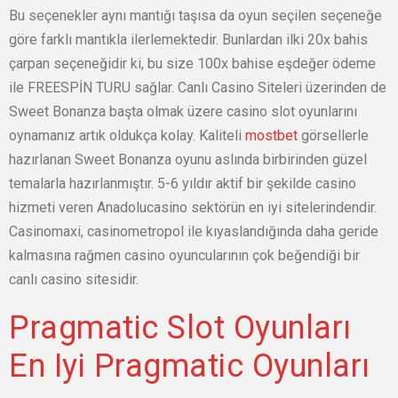
Bu seçenekler aynı mantığı taşısa da oyun seçilen seçeneğe
göre farklı mantıkla ilerlemektedir. Bunlardan ilki 20x bahis
çarpan seçeneğidir ki, bu size 100x bahise eşdeğer ödeme
ile FREESPİN TURU sağlar. Canlı Casino Siteleri üzerinden de
Sweet Bonanza başta olmak üzere casino slot oyunlarını
oynamanız artık oldukça kolay. Kaliteli
mostbet
görsellerle
hazırlanan Sweet Bonanza oyunu aslında birbirinden güzel
temalarla hazırlanmıştır. 5-6 yıldır aktif bir şekilde casino
hizmeti veren Anadolucasino sektörün en iyi sitelerindendir.
Casinomaxi, casinometropol ile kıyaslandığında daha geride
kalmasına rağmen casino oyuncularının çok beğendiği bir
canlı casino sitesidir.
Pragmatic Slot Oyunları
En Iyi Pragmatic Oyunları