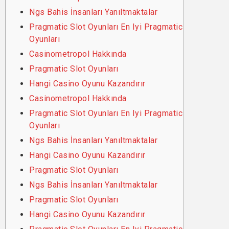
Ngs Bahis İnsanları Yanıltmaktalar
Pragmatic Slot Oyunları En Iyi Pragmatic
Oyunları
Casinometropol Hakkında
Pragmatic Slot Oyunları
Hangi Casino Oyunu Kazandırır
Casinometropol Hakkında
Pragmatic Slot Oyunları En Iyi Pragmatic
Oyunları
Ngs Bahis İnsanları Yanıltmaktalar
Hangi Casino Oyunu Kazandırır
Pragmatic Slot Oyunları
Ngs Bahis İnsanları Yanıltmaktalar
Pragmatic Slot Oyunları
Hangi Casino Oyunu Kazandırır