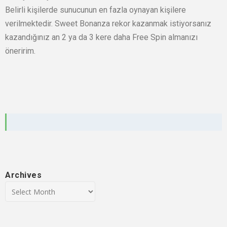
Belirli kişilerde sunucunun en fazla oynayan kişilere
verilmektedir. Sweet Bonanza rekor kazanmak istiyorsanız
kazandığınız an 2 ya da 3 kere daha Free Spin almanızı
öneririm.
Archives