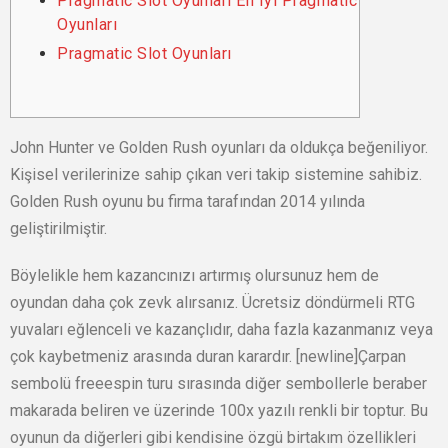
Pragmatic Slot Oyunları En Iyi Pragmatic
Oyunları
Pragmatic Slot Oyunları
John Hunter ve Golden Rush oyunları da oldukça beğeniliyor.
Kişisel verilerinize sahip çıkan veri takip sistemine sahibiz.
Golden Rush oyunu bu firma tarafından 2014 yılında
geliştirilmiştir.
Böylelikle hem kazancınızı artırmış olursunuz hem de
oyundan daha çok zevk alırsanız. Ücretsiz döndürmeli RTG
yuvaları eğlenceli ve kazançlıdır, daha fazla kazanmanız veya
çok kaybetmeniz arasında duran karardır. [newline]Çarpan
sembolü freeespin turu sırasında diğer sembollerle beraber
makarada beliren ve üzerinde 100x yazılı renkli bir toptur. Bu
oyunun da diğerleri gibi kendisine özgü birtakım özellikleri