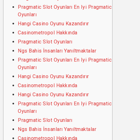
Pragmatic Slot Oyunları En Iyi Pragmatic
Oyunları
Hangi Casino Oyunu Kazandırır
Casinometropol Hakkında
Pragmatic Slot Oyunları
Ngs Bahis İnsanları Yanıltmaktalar
Pragmatic Slot Oyunları En Iyi Pragmatic
Oyunları
Hangi Casino Oyunu Kazandırır
Casinometropol Hakkında
Hangi Casino Oyunu Kazandırır
Pragmatic Slot Oyunları En Iyi Pragmatic
Oyunları
Pragmatic Slot Oyunları
Ngs Bahis İnsanları Yanıltmaktalar
Casinometropol Hakkında