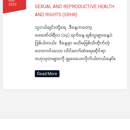
FEB
2023
SEXUAL AND REPRODUCTIVE HEALTH
AND RIGHTS (SRHR)
သူငယ်ချင်းတို့ရေ…ဒီနေ့ကတော့
ဖေဖော်ဝါရီလ (၁၄) ရက်နေ့ ချစ်သူများနေ့ပဲ
ဖြစ်ပါတယ်။ ဒီနေ့မှာ မသိမဖြစ်သိထိုက်တဲ့
ဘေးကင်းသော လိင်ဆက်ဆံရေးဆိုင်ရာ
ဗဟုသုတများကို မျှဝေပေးလိုက်ပါတယ်နော်။
Read More