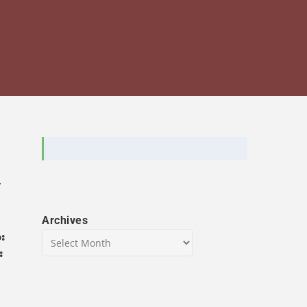
/
Archives
ား
း