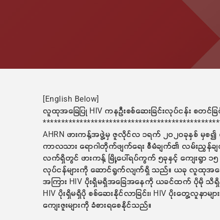
[English Below]
လူထုအခြေပြု HIV ကနဦးစစ်ဆေးခြင်းလုပ်ငန်း စတင်ခြင
************************************************
AHRN ဖားကန့်အဖွဲ့မှ ဇူလိုင်လ ၁ရက် ၂၀၂ဝခုနှစ် မှစ၍ လ
ကာလသား ရောဂါတိုက်ဖျက်ရေး စီမံချက်၏ လမ်းညွှန်ချက
လက်ရှိတွင် ဖားကန့် မြို့ပေါ်ရပ်ကွက် ၅ခုနှင့် ကျေးရွာ 
လုပ်ငန်များကို ဆောင်ရွက်လျက်ရှိ သည်။ ယခု လူထုအခြေ
အကြား HIV ပိုးရှိမရှိအခြေအနေကို ယခင်ထက် ပိုမို သိရှိနိုင
HIV ပိုးရှိမရှိပို စစ်ဆေးနိုင်လာခြင်း၊ HIV ပိုးတွေ့လူနာမျ
ကျေးဇူးများကို ခံစားရစေနိုင်သည်။