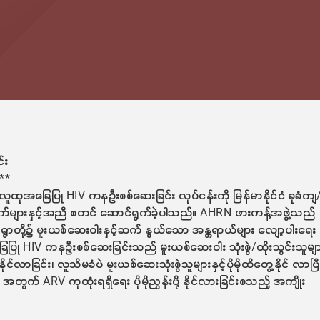
်း
**
ူထုအခြေပြု HIV ကနဦးစစ်ဆေးခြင်း လုပ်ငန်းကို မြန်မာနိုင်ငံ ခုခံကျ
်များနှင့်အညီ စတင် ဆောင်ရွက်ခဲ့ပါသည်။ AHRN ဖားကန့်အဖွဲ့သည်
၁၅ ရွာတို့၌ မူးယစ်ဆေးဝါးနှင့်ဆက် နွယ်သော အန္တရာယ်များ လျော့ပါးရေး
ပြု HIV ကနဦးစစ်ဆေးခြင်းသည် မူးယစ်ဆေးဝါး သုံးစွဲ/ထိုးသွင်းသူမျ
်လာခြင်း၊ လူသိမခံပဲ မူးယစ်ဆေးသုံးစွဲသူများနှင့်ပိုမိုထိတွေ့နိုင် လာပြီ
ား အတွက် ARV ကုထုံးရရှိရေး ပိုမိုညွှန်းပို့ နိုင်လားခြင်းစသည့် အကျိုး