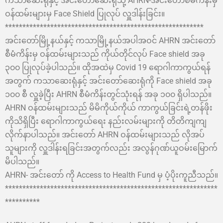
ကသာဆေးရုံနှင့် အင်းတော်ဆေးရုံသို့ AHRN-အင်းတော်စီမံကိန်းမှ
ဝန်ထမ်းများမှ Face Shield ပြုလုပ် လှူဒါန်းခြင်း။
*********************************************************
အင်းတော်မြို့နယ်နှင့် ကသာမြို့နယ်အပါအဝင် AHRN အင်းတော်
စီမံကိန်းမှ ဝန်ထမ်းများသည် ကိုယ်တိုင်လုပ် Face shield အခု
၃၀၀ ပြုလုပ်ခဲ့ပါသည်။ ထိုအထဲမှ Covid 19 ‌ရောဂါကာကွယ်ရန်
အတွက် ကသာဆေးရုံနှင့် အင်းတော်ဆေးရုံကို Face shield အခု
၁၀၀ စီ လှူခဲ့ပြီး AHRN စီမံကိန်းတွင်သုံးရန် အခု ၁၀၀ ရှိပါသည်။
AHRN ဝန်ထမ်းမျ
ားသည် မိမိကိုယ်ကိုယ် ကာကွယ်ခြင်းရဲ့တန်ဖိုး
ကိုသိရှိပြီး ရောဂါကာကွယ်ရေး နည်းလမ်းများကို တိတိကျကျ
လိုက်နာပါသည်။ အင်းတော် AHRN ဝန်ထမ်းများသည် လိုအပ်
သူများကို လှူဒါန်းရခြင်းအတွက်လည်း အလွန်ဂုဏ်ယူဝမ်းမြောက်
မိပါသည်။
AHRN- အင်းတော် ကို Access to Health Fund မှ ပံ့ပိုးကူညီသည်။
*************************************************************
**********