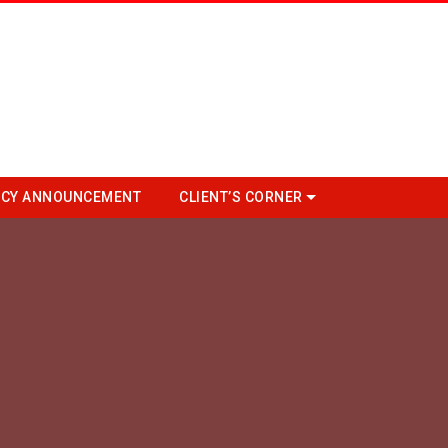
CY ANNOUNCEMENT
CLIENT’S CORNER