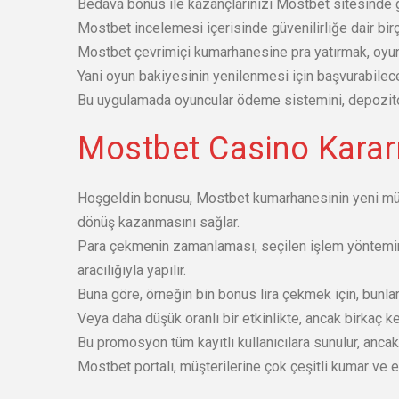
Bedava bonus ile kazançlarınızı Mostbet sitesinde g
Mostbet incelemesi içerisinde güvenilirliğe dair b
Mostbet çevrimiçi kumarhanesine pra yatırmak, oyuncul
Yani oyun bakiyesinin yenilenmesi için başvurabilece
Bu uygulamada oyuncular ödeme sistemini, depozito m
Mostbet Casino Karar
Hoşgeldin bonusu, Mostbet kumarhanesinin yeni müşt
dönüş kazanmasını sağlar.
Para çekmenin zamanlaması, seçilen işlem yöntemine 
aracılığıyla yapılır.
Buna göre, örneğin bin bonus lira çekmek için, bunları 
Veya daha düşük oranlı bir etkinlikte, ancak birkaç 
Bu promosyon tüm kayıtlı kullanıcılara sunulur, ancak
Mostbet portalı, müşterilerine çok çeşitli kumar ve 