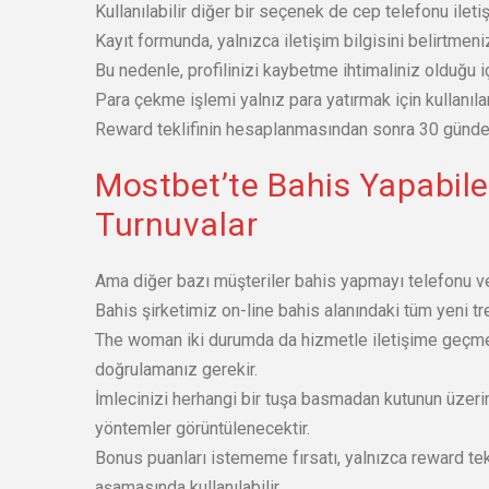
Kullanılabilir diğer bir seçenek de cep telefonu ilet
Kayıt formunda, yalnızca iletişim bilgisini belirtmen
Bu nedenle, profilinizi kaybetme ihtimaliniz olduğu 
Para çekme işlemi yalnız para yatırmak için kullanıla
Reward teklifinin hesaplanmasından sonra 30 günden
Mostbet’te Bahis Yapabile
Turnuvalar
Ama diğer bazı müşteriler bahis yapmayı telefonu vey
Bahis şirketimiz on-line bahis alanındaki tüm yeni tre
The woman iki durumda da hizmetle iletişime geçmeni
doğrulamanız gerekir.
İmlecinizi herhangi bir tuşa basmadan kutunun üzerin
yöntemler görüntülenecektir.
Bonus puanları istememe fırsatı, yalnızca reward tekl
aşamasında kullanılabilir.