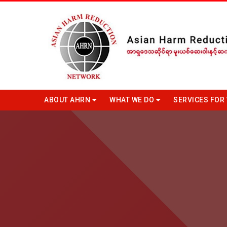
ABOUT AHRN
WHAT WE DO
SERVICES FOR