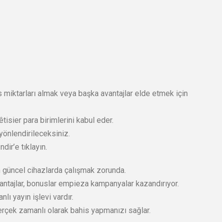
 miktarları almak veya başka avantajlar elde etmek için
sier para birimlerini kabul eder.
önlendirileceksiniz.
dir’e tıklayın.
 güncel cihazlarda çalışmak zorunda.
antajlar, bonuslar empieza kampanyalar kazandırıyor.
lı yayın işlevi vardır.
rçek zamanlı olarak bahis yapmanızı sağlar.