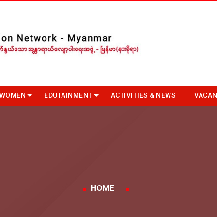
 WOMEN
EDUTAINMENT
ACTIVITIES & NEWS
VACAN
HOME