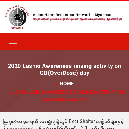
2020 Lashio Awareness raising activity on
OD(OverDose) day
HOME
2020 LASHIO AWARENESS RAISING ACTIVITY ON
OD(OVERDOSE) DAY
ဩဂုတ်လ ၃၁ ရက် လားရှိုးရုံးခွဲတွင် Best Shelter အဖွဲ့ဝင်များနှင့်
နဲ့အတူလှုပ်ရှားမှုတစ်ခုကို ကျွန်ုပ်တို့ကျင်းပခဲ့ပါတယ်။ ဒီနေ့မှာ