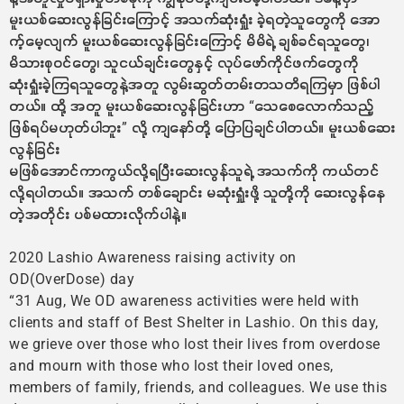
မူးယစ်ဆေးလွန်ခြင်းကြောင့် အသက်ဆုံးရှုံး ခဲ့ရတဲ့သူတွေကို အော
က့်မေ့လျက် မူးယစ်ဆေးလွန်ခြင်းကြောင့် မိမိရဲ့ ချစ်ခင်ရသူတွေ၊
မိသားစုဝင်တွေ၊ သူငယ်ချင်းတွေနှင့် လုပ်ဖော်ကိုင်ဖက်တွေကို
ဆုံးရှုံးခဲ့ကြရသူတွေနဲ့အတူ လွမ်းဆွတ်တမ်းတသတိရကြမှာ ဖြစ်ပါ
တယ်။ ထို့ အတူ မူးယစ်ဆေးလွန်ခြင်းဟာ “သေစေလောက်သည့်
ဖြစ်ရပ်မဟုတ်ပါဘူး” လို့ ကျနော်တို့ ပြောပြချင်ပါတယ်။ မူးယစ်ဆေး
လွန်ခြင်း
မဖြစ်အောင်ကာကွယ်လို့ရပြီးဆေးလွန်သူရဲ့ အသက်ကို ကယ်တင်
လို့ရပါတယ်။ အသက် တစ်ချောင်း မဆုံးရှုံးဖို့ သူတို့ကို ဆေးလွန်နေ
တဲ့အတိုင်း ပစ်မထားလိုက်ပါနဲ့။
2020 Lashio Awareness raising activity on
OD(OverDose) day
“31 Aug, We OD awareness activities were held with
clients and staff of Best Shelter in Lashio. On this day,
we grieve over those who lost their lives from overdose
and mourn with those who lost their loved ones,
members of family, friends, and colleagues. We use this