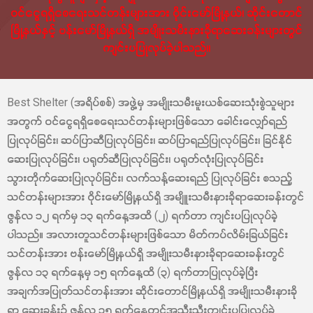
ဝင်ငွေရရှိစေရေးသင်တန်းများအား ဝိုင်းမော်မြို့နယ်၊ ဆိုင်းတောင်
မြို့နယ်နှင့် ဗန်းမော်မြို့နယ်ရှိ အမျိုးသမီးနားခိုရာဆေးခန်းများတွင်
ကျင်းပပြုလုပ်ခဲ့ပါသည်။
Best Shelter (အရိပ်စစ်) အဖွဲ့မှ အမျိုးသမီးမူးယစ်ဆေးသုံးစွဲသူများ
အတွက် ဝင်ငွေရရှိစေရေးသင်တန်းများဖြစ်သော ခေါင်းလျှော်ရည်
ပြုလုပ်ခြင်း၊ ဆပ်ပြာဆီပြုလုပ်ခြင်း၊ ဆပ်ပြာရည်ပြုလုပ်ခြင်း၊ ခြင်နိုင်
ဆေးပြုလုပ်ခြင်း၊ ပရုတ်ဆီပြုလုပ်ခြင်း၊ ပရုတ်လုံးပြုလုပ်ခြင်း
သွားတိုက်ဆေးပြုလုပ်ခြင်း၊ လက်သန့်ဆေးရည် ပြုလုပ်ခြင်း စသည့်
သင်တန်းများအား ဝိုင်းမော်မြို့နယ်ရှိ အမျိူးသမီးနားခိုရာဆေးခန်းတွင်
ဇွန်လ ၁၂ ရက်မှ ၁၃ ရက်နေ့အထိ (၂) ရက်တာ ကျင်းပပြုလုပ်ခဲ့
ပါသည်။ အလားတူသင်တန်းများဖြစ်သော မိတ်ကပ်လိမ်းခြယ်ခြင်း
သင်တန်းအား ဗန်းမော်မြို့နယ်ရှိ အမျိုးသမီးနားခိုရာဆေးခန်းတွင်
ဇွန်လ ၁၃ ရက်နေ့မှ ၁၅ ရက်နေ့ထိ (၃) ရက်တာပြုလုပ်ခဲ့ပြီး
အချက်အပြုတ်သင်တန်းအား ဆိုင်းတောင်မြို့နယ်ရှိ အမျိုးသမီးနားခို
ရာ ဆေးခန်း၌ ဇွန်လ ၁၅ ရက်နေ့တွင်အသီးသီးကျင်းပပြုလုပ်ခဲ့