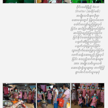
ဝိုင်းမော်မြို့ရှိ Best
Shelter (အရိပ်စစ်)
အမျိုးသမီးနားခိုရာ
ဆေးခန်းတွင် ပြုလုပ်သော
ခေါင်းလျှော်ရည်ပြုလုပ်
ခြင်း၊ ဆပ်ပြာဆီပြုလုပ်ခြင်း၊
ဆပ်ပြာရည်ပြုလုပ်ခြင်း၊
ခြင်နိုင်ဆေးပြုလုပ်ခြင်း၊
ပရုတ်ဆီပြုလုပ်ခြင်း၊
ပရုတ်လုံးပြုလုပ်ခြင်း
သွားတိုက်ဆေးပြုလုပ်ခြင်း၊
လက်သန့်ဆေးရည် ပြုလုပ်
ခြင်း စသည့်သင်တန်းများ
အား အမျိုးသမီးမူးယစ်
ဆေးသုံးစွဲသူများမှ တက်ကြွ
စွာပါဝင်သင်ယူနေပုံ