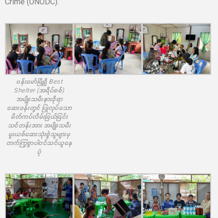
Crime (UNODC).
ဗန်းမော်မြို့ရှိ Best
Shelter (အရိပ်စစ်)
အမျိုးသမီးနားခိုရာ
ဆေးခန်းတွင် ပြုလုပ်သော
မိတ်ကပ်လိမ်းခြယ်ခြင်း
သင်တန်းအား အမျိုးသမီး
မူးယစ်ဆေးသုံးစွဲသူများမှ
တက်ကြွစွာပါဝင်သင်ယူနေ
ပုံ