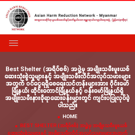
Best Shelter (အရိပ်စစ်) အဖွဲ့မှ အမျိုးသမီးမူးယစ်
ဆေးသုံးစွဲသူများနှင့် အမျိုးသမီးလိင်အလုပ်သမားများ
အတွက် ဝင်ငွေရရှိစေရေးသင်တန်းများအား ဝိုင်းမော်
မြို့နယ်၊ ဆိုင်းတောင်မြို့နယ်နှင့် ဗန်းမော်မြို့နယ်ရှိ
အမျိုးသမီးနားခိုရာဆေးခန်းများတွင် ကျင်းပပြုလုပ်ခဲ့
ပါသည်။
HOME
BEST SHELTER (အရိပ်စစ်) အဖွဲ့မှ အမျိုးသမီးမူးယစ်
ဆေးသုံးစွဲသူများနှင့် အမျိုးသမီးလိင်အလုပ်သမားများအတွက်