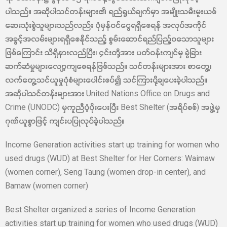
ပါသည်။ အဆိုပါသင်တန်းများ၏ ရည်ရွယ်ချက်မှာ အမျိုးသမီးမူးယစ်
ဆေးသုံးစွဲသူများသည်လည်း ပုံမှန်ဝင်ငွေရရှိစေရန် အလုပ်အကိုင်
အခွင့်အလမ်းများရရှိစေနိုင်သည့် စွမ်းဆောင်ရည်ပြည့်ဝသောသူများ
ဖြစ်ကြောင်း သိရှိနားလည်ပြီး၊ ၄င်းတို့အား ပတ်ဝန်းကျင်မှ ခွဲခြား
ဆက်ဆံမှုများလျော့ကျစေရန်ဖြစ်သည်။ သင်တန်းများအား စာတွေ့၊
လက်တွေ့သင်ယူမှုပုံစံများပေါင်းစပ်၍ သင်ကြားပို့ချပေးခဲ့ပါသည်။
အဆိုပါသင်တန်းများအား United Nations Office on Drugs and
Crime (UNODC) မှကူညီပံ့ပိုးပေးပြီး Best Shelter (အရိပ်စစ်) အဖွဲ့မှ
ဂုဏ်ယူစွာဖြင့် ကျင်းပပြုလုပ်ခဲ့ပါသည်။
Income Generation activities start up training for women who
used drugs (WUD) at Best Shelter for Her Corners: Waimaw
(women corner), Seng Taung (women drop-in center), and
Bamaw (women corner)
Best Shelter organized a series of Income Generation
activities start up training for women who used drugs (WUD)