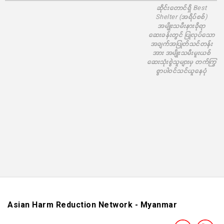
ဆိုင်းတောင်ရှိ Best
Shelter (အရိပ်စစ်)
အမျိုးသမီးနားခိုရာ
ဆေးခန်းတွင် ပြုလုပ်သော
အချက်အပြုတ်သင်တန်း
အား အမျိုးသမီးမူးယစ်
ဆေးသုံးစွဲသူများမှ တက်ကြွ
စွာပါဝင်သင်ယူနေပုံ
Asian Harm Reduction Network - Myanmar